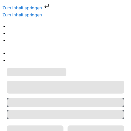
Zum Inhalt springen
Zum Inhalt springen
info@womo-neckarufer.de
07451 / 3951
Mühlener Str. 84, 72160 Horb
info@womo-neckarufer.de
07451 / 3951